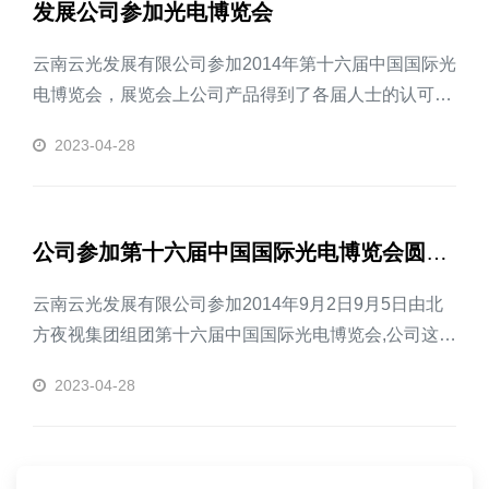
发展公司参加光电博览会
云南云光发展有限公司参加2014年第十六届中国国际光
电博览会，展览会上公司产品得到了各届人士的认可，
经销商们前来洽谈合作。
2023-04-28
公司参加第十六届中国国际光电博览会圆满结束
云南云光发展有限公司参加2014年9月2日9月5日由北
方夜视集团组团第十六届中国国际光电博览会,公司这次
参展的产品有：熊猫1P望远镜系列，大倍率系列，夜视
2023-04-28
系列等。为了提升熊猫品牌，大力打击市场假冒伪劣···