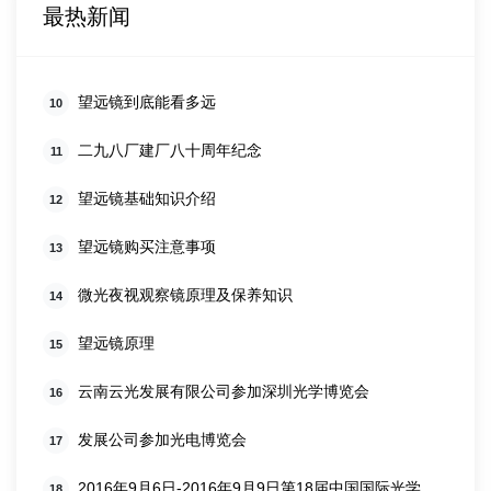
最热新闻
望远镜到底能看多远
10
二九八厂建厂八十周年纪念
11
望远镜基础知识介绍
12
望远镜购买注意事项
13
微光夜视观察镜原理及保养知识
14
望远镜原理
15
云南云光发展有限公司参加深圳光学博览会
16
发展公司参加光电博览会
17
2016年9月6日-2016年9月9日第18届中国国际光学博览会
18